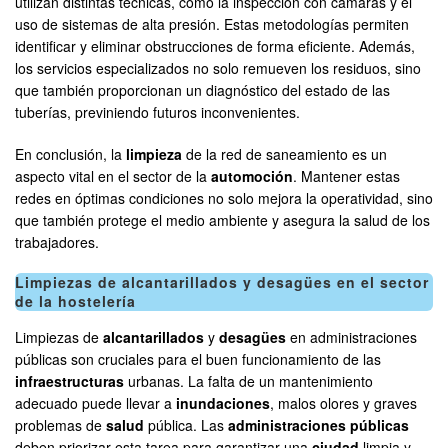
utilizan distintas técnicas, como la inspección con cámaras y el
uso de sistemas de alta presión. Estas metodologías permiten
identificar y eliminar obstrucciones de forma eficiente. Además,
los servicios especializados no solo remueven los residuos, sino
que también proporcionan un diagnóstico del estado de las
tuberías, previniendo futuros inconvenientes.
En conclusión, la
limpieza
de la red de saneamiento es un
aspecto vital en el sector de la
automoción
. Mantener estas
redes en óptimas condiciones no solo mejora la operatividad, sino
que también protege el medio ambiente y asegura la salud de los
trabajadores.
Limpiezas de alcantarillados y desagües en el sector
de la hostelería
Limpiezas de
alcantarillados
y
desagües
en administraciones
públicas son cruciales para el buen funcionamiento de las
infraestructuras
urbanas. La falta de un mantenimiento
adecuado puede llevar a
inundaciones
, malos olores y graves
problemas de
salud
pública. Las
administraciones públicas
deben priorizar esta tarea para garantizar una
ciudad
limpia y