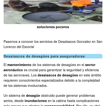
soluciones poceros
Pasemos a conocer los servicios de Desatascos Gonzalez en San
Lorenzo del Escorial
Desatascos de desagües para aseguradoras
El
mantenimiento
de los sistemas de desagües en el
sector
aeronáutico
es crucial para garantizar la seguridad y eficiencia
de las aeronaves. Los
desatascos de desagües
en este ámbito
requieren conocimientos especializados debido a la complejidad
de los sistemas involucrados.
Un sistema de
desagüe
obstruido puede generar problemas
serios, desde
inundaciones
en la cabina hasta complicaciones
más graves que afecten la
aeronavegabilidad
. Por ello, es vital