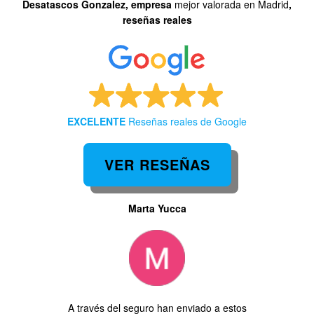
Desatascos Gonzalez, empresa
mejor valorada en Madrid
,
reseñas reales
EXCELENTE
Reseñas reales de Google
VER RESEÑAS
a
EDUARDO GUTIERREZ
enviado a estos
No puedo estar más agradecido de haber