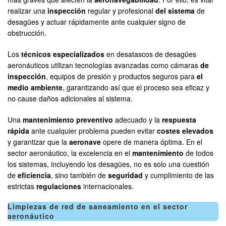
realizar una
inspección
regular y profesional
del sistema
de
desagües y actuar rápidamente ante cualquier signo de
obstrucción.
Los
técnicos especializados
en desatascos de desagües
aeronáuticos utilizan tecnologías avanzadas como cámaras
de
inspección
, equipos de presión y productos seguros para
el
medio ambiente
, garantizando así que el proceso sea eficaz y
no cause daños adicionales al sistema.
Una
mantenimiento preventivo
adecuado y la
respuesta
rápida
ante cualquier problema pueden evitar
costes elevados
y garantizar que la
aeronave
opere de manera óptima. En el
sector aeronáutico, la excelencia en el
mantenimiento
de todos
los sistemas, incluyendo los desagües, no es solo una cuestión
de
eficiencia
, sino también de
seguridad
y cumplimiento de las
estrictas
regulaciones
internacionales.
Limpiezas de red de saneamiento en el sector
aeronáutico