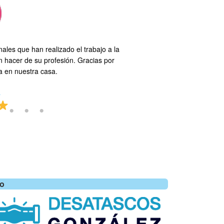
ales que han realizado el trabajo a la
No puedo estar más agr
 hacer de su profesión. Gracias por
Todo lo que pueda decir s
a en nuestra casa.
servicios y el técnico que
a
lo