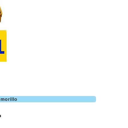
morillo
a