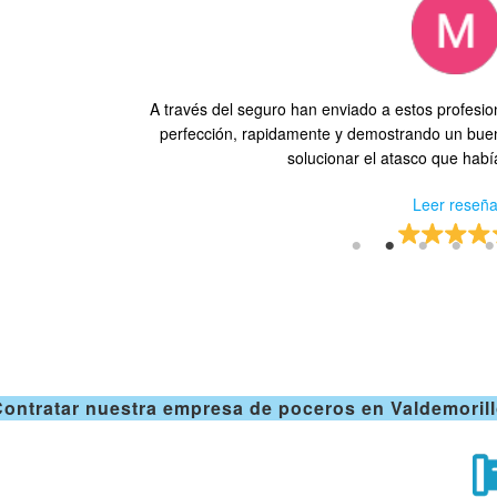
as 9 estaban en
A través del seguro han enviado a estos profesion
 profesional.
perfección, rapidamente y demostrando un buen
solucionar el atasco que habí
Leer reseñ
ontratar nuestra empresa de poceros en Valdemoril