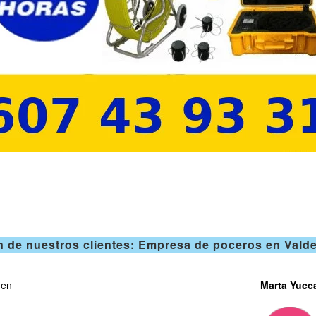
n de nuestros clientes: Empresa de poceros en Valde
 en
Marta Yucc