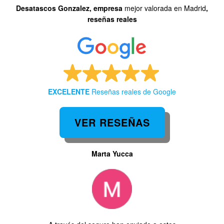
Desatascos Gonzalez, empresa
mejor valorada en Madrid
,
reseñas reales
EXCELENTE
Reseñas reales de Google
VER RESEÑAS
ta Yucca
EDUARDO GUTIERREZ